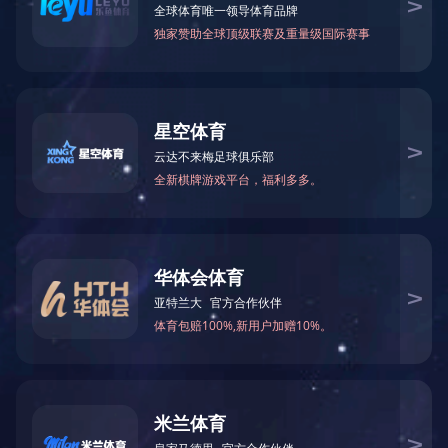
灋行乐享：朋辈导师伴你过期末第四期精彩回顾
2023-12-25
查看详情
助力留学，逐梦起航 | 出国留学经验分享会
2023-05-23
查看详情
分享经验，畅所欲“研” | 星空(中国)召开保研经验分享会
2023-03-15
查看详情
上页
1
下页