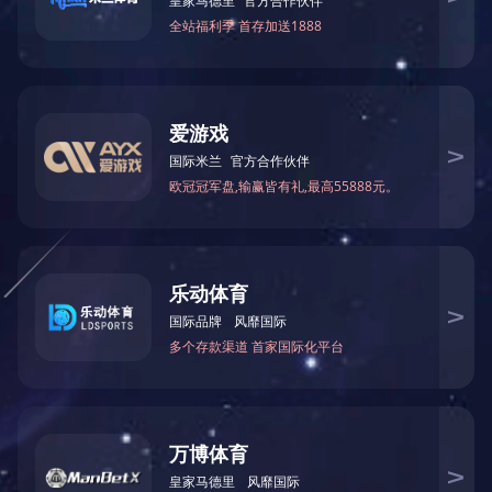
星空(中国)“青马工程”培养班（法映初心实践团）赴浙江
枫桥镇开展基层治理专...
2024-09-01
查看详情
星空(中国)“青马工程”培养班（法映初心实践团）赴浙江
开展法治教育主题研学
2024-08-31
查看详情
星空(中国)“青马工程”培养班（法映初心实践团）走进浙
江安吉深学践悟“两山...
2024-08-30
查看详情
星空(中国)“青马工程”培养班（法映初心实践团）赴上
海、浙江嘉兴开展革命传...
2024-08-29
查看详情