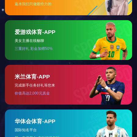
法苑学子赴云梦县清明河乡红旗村开展实践调研
2024-08-07
查看详情
向先烈致敬：我院学子赴北伐独立团烈士陵园开展爱国
主义教育
2024-08-03
查看详情
恽代英法治宣讲团开展西柏坡精神志愿宣讲活动
2024-08-03
查看详情
星空网页版登录入口举行乡村振兴暑期关爱活动开班仪
式
2024-07-24
查看详情
法伴青春志愿服务队举行“七彩假期”结课仪式