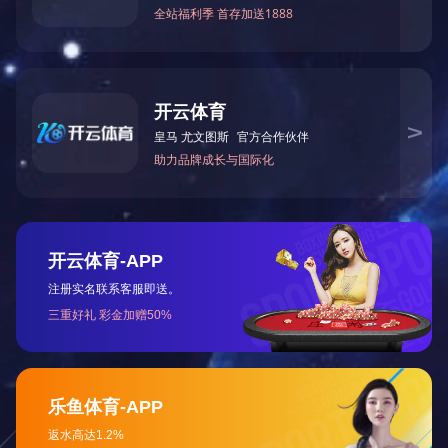
星空(中国)“讲农说法”实践团成员分赴各乡村开展基层法
律服务调研
2024-08-20
查看详情
青马班开展暑期专题读书学习活动
2024-08-14
查看详情
星空(中国)学子赴吴禄贞纪念园开展爱国主义教育
2024-08-07
查看详情
法苑学子前往云梦县清明河司法所开展“百所观察”调研
2024-08-07
查看详情
我院院长丁文一行赴福建三明开展调研
2024-08-07
查看详情