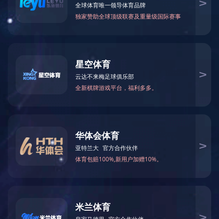
2025-06-16
查看详情
我院研究生会承办第十八届“华研之星”才艺风采大赛圆
满落幕
2025-04-22
查看详情
第十一届“博观思辨·研途共进”跨校博士生沙龙
2025-04-22
查看详情
我院研究生会协办的第十八届“华研杯”排球赛顺利完
赛！
2025-04-01
查看详情
星空(中国)“青马工程”培养班（法映初心实践团）赴沪浙
走访校友，共话成长与未来
2024-09-04
查看详情