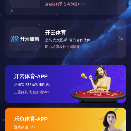
蒋妍在介绍民法总论课程的备考思路时，重点展示了
运用思维导图梳理知识点的具体方法。此外，她针对不同
题型分享了有效的复习策略，建议应结合自身掌握情况重
点突破，有的放矢，高效备考。