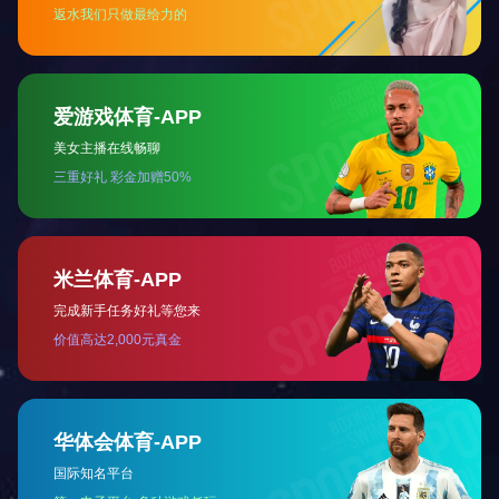
（审读人：姜孝文）
上一篇：灋行乐享：朋辈导...
下一篇：助力留学，逐梦起...