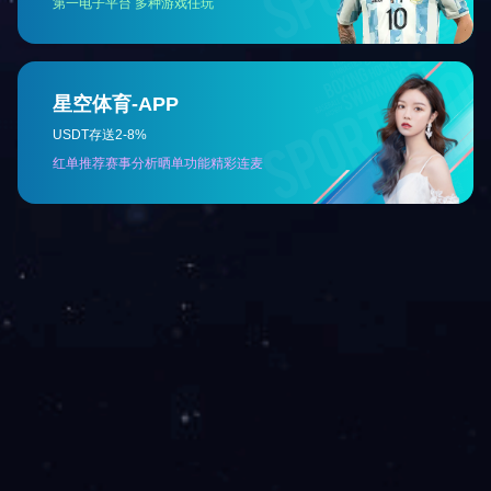
地址：武汉市珞喻路152号星空网页版登录入口
电话：027-67868796 邮编：430079
办公地点：星空网页版登录入口
QQ空间
微信
微博
学校主页
|
信息门户
|
English
星空网页版登录入口版权所有 @ 2021
米兰网页版
|
365网投（中国）官方在线登录
|
星空网官方站入口
|
开云足
球体育
|
乐鱼平台
|
jbo竞博官方网站
|
九州官方网站
|
开云官方版网站登