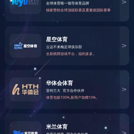
效能，凝聚星空(中国)学风建设合力，灋行学习发展中心于12月23
日开展了第四期“朋辈导师伴你过期末”活动。本次活动由蒋美
林、徐越、蒋妍三位优秀学子担任主讲。本次辅导的课程为民法
学以及宪法学，小导师们结合学科重点，详细分享了期末考试的
复习方法与答题策略。