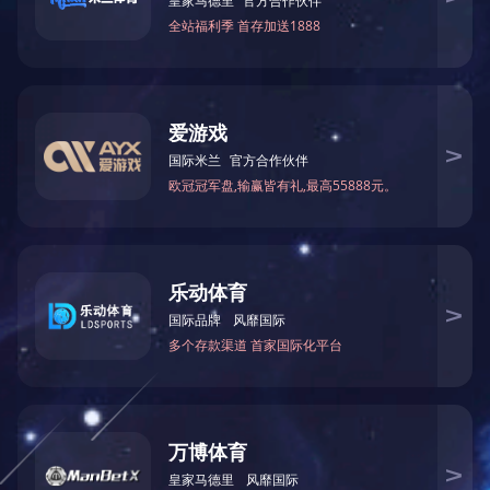
蒋美林推荐运用思维导图归纳总结课本知识，强调
以“民事法律关系”为主线，梳理民法学知识脉络，并将其
作为备考重点知识掌握。此外，她分享了“坚持名词解释
为主，法条为辅”的重点复习方法。
徐越从备考思路、知识梳理方面分享了宪法学的复习
方法。他建议复习材料应以教材、课程PPT和课堂笔记为
主，兼顾宪法法条及修正案，并适量练习选择题以巩固所
学知识。