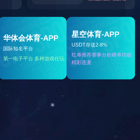
了解人民检察事业在鄂豫皖苏区、在荆楚大地波澜壮
，重温入党誓词。
做联动三个方面探讨了如何扎实推进党纪学习教育走
记重要讲话精神为指引，进一步健全全面从严治党体
教育，以案促学、以案说纪。