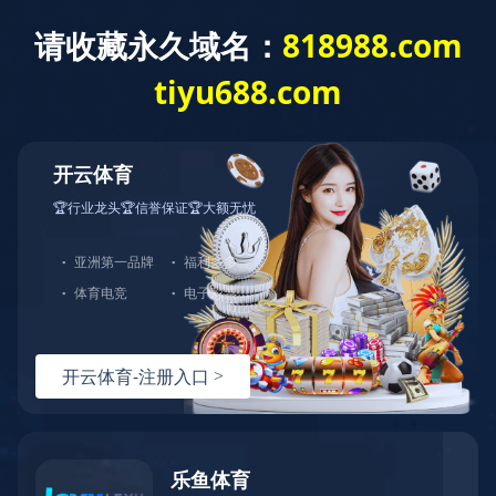
慎思明辨 法行天下
详情
寻路一国两制，奋进伟大征程 | 星空(中国)港澳访
学交流实践团赴澳门高校、纪念馆等地进行参观交
流
文章来源：
浏览次数：
发布日期：
2023-07-16 11:30:09