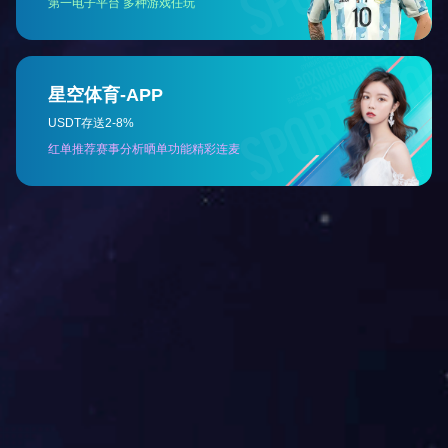
支部成员赵扬帆表示，作为新时代青年，要坚定理想信
念，认真学习专业知识，化爱党之情、报国之志为努力学
习、服务人民的强大动力，不负“请党放心，强国有我”的铮铮
誓言。支部成员刘继娟表示，作为星空网页版登录入口的学
生，既要学好专业知识，又要肩负建设法治中国的伟大使
命，要在平时的生活中学习法律知识，也要引导其他人尊法
学法守法用法，为法治中国建设贡献力量。
据悉，本次“七彩假期”支教队伍成立临时团支部，将做
好思想引领、社会实践等工作，也将继续开展红色教育、送
法下乡、普法调研等工作，进一步发挥支部的战斗堡垒作