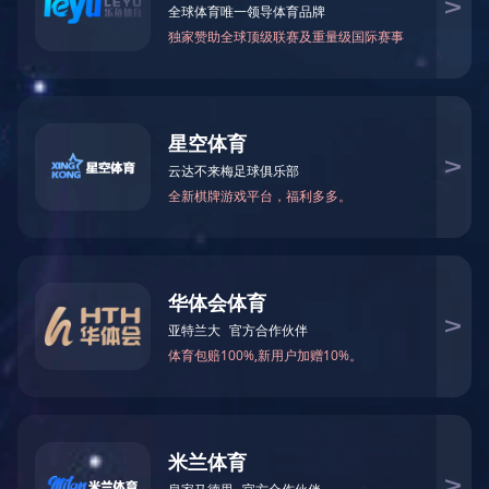
国)“七彩假期”志愿服务开展之际，青春服务队（教育关爱实
践团）临时团支部（以下简称“团支部”）赴荆州市沙市市中山
公园，开展“追寻革命精神 深入普法实践”主题团日活动，活
动由团支部书记董升主持。