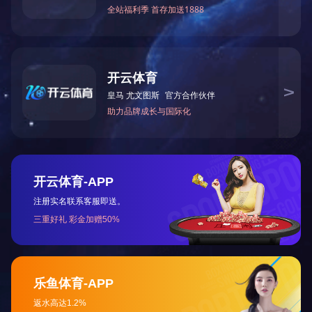
本次培训不仅对团干开展团学工作具有重大指导意
义，也为在座的同学们成为政治立场坚定、品学作风优
良、业务能力突出的团学干部队伍的一员提供坚强有力的
保障。
（审读人：张永基）
上一篇：青山埋忠魂 清明祭...
下一篇：弘扬雷锋精神 争做...