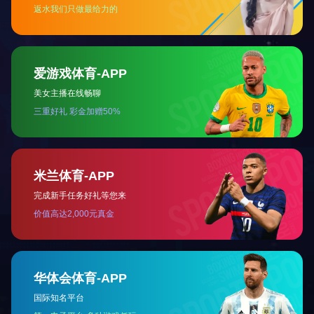
地址：武汉市珞喻路152号星空网页版登录入口
电话：027-67868796 邮编：430079
办公地点：星空网页版登录入口
QQ空间
微信
微博
学校主页
|
信息门户
|
English