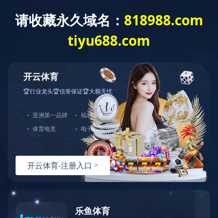
慎思明辨 法行天下
详情
星空(中国)教工三支部举行六月主题党日暨支部换届大
会
文章来源：
浏览次数：
发布日期：
2021-07-23 21:02:28