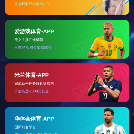
《随州市电动自行车管理条例（草案）》立法论证会在我院举行
05-19
第269期“百年求索·名师讲坛——习近平应急法治重要论述与中国特色应急法治建设”主题讲座成功举办
04-29
第268期“百年求索·名师讲坛——法典化背景中环境法律责任的反思与革新”主题讲座成功举办
04-22
党群工作
查看更多 >
法映初心 | 石先钰为学院全体党员讲“秉持初心跟党走，公正司法为人民”专题党课暨毕业生专题党课
06-16
法映初心 | 星空(中国)举行2023—2025年度“两优一先”表彰大会暨2025年上半年集中入党宣誓仪式
06-16
法映初心丨星空(中国)5月党建工作月报
06-05
法映初心｜星空(中国)4月党建工作月报
05-06
星空(中国)组织学生党员和团学干部开展深入贯彻中央八项规定精神学习教育实践活动
04-28
学生工作
查看更多 >