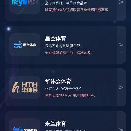
岁月启新程 · 欢歌迎新春 | 星空(中国)2025年元旦师生联谊会
星空(中国)第十四次学生代表大会、研究生代表大会顺利召开
10-18
星空网页版登录入口2025级新生开学典礼隆重举行
09-29
星空(中国)党委书记张扬一行赴武汉大学星空(中国)调研交流
09-26
毕业后去西藏！她被《光明日报》头版报道
09-23
弘扬伟大抗战精神，书写基层别样人生 ——“全国模范法官”张卫疆在星空(中国)进行主题宣讲
09-20